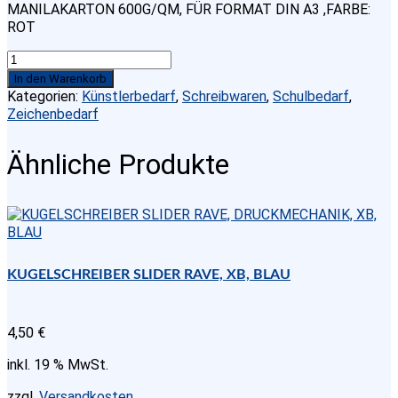
SAMMELMAPPE
MIT
In den Warenkorb
GUMMIZUG
Kategorien:
Künstlerbedarf
,
Schreibwaren
,
Schulbedarf
,
DIN
Zeichenbedarf
A3
,FARBE:
Ähnliche Produkte
ROT
Menge
KUGELSCHREIBER SLIDER RAVE, XB, BLAU
4,50
€
inkl. 19 % MwSt.
zzgl.
Versandkosten