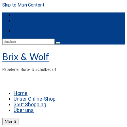
Skip to Main Content
Mein Konto
Kasse
Dein Warenkorb
-
0,00
€
Suchen
nach:
Brix & Wolf
Papeterie, Büro- & Schulbedarf
Home
Unser Online-Shop
360° Shopping
Über uns
Menü