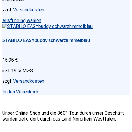
auf
der
zzgl.
Versandkosten
Produktseite
gewählt
Dieses
Ausführung wählen
werden
Produkt
weist
mehrere
STABILO EASYbuddy schwarzhimmelblau
Varianten
auf.
Die
15,95
€
Optionen
können
inkl. 19 % MwSt.
auf
der
zzgl.
Versandkosten
Produktseite
gewählt
In den Warenkorb
werden
Unser Online-Shop und die 360°-Tour durch unser Geschäft
wurden gefördert durch das Land Nordrhein Westfalen.