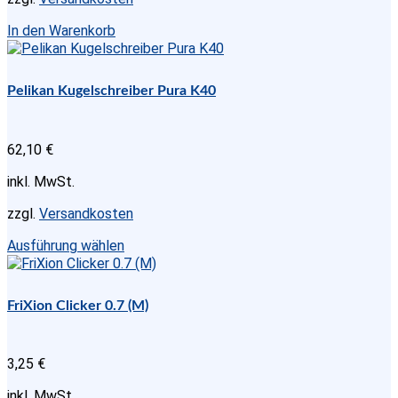
In den Warenkorb
Pelikan Kugelschreiber Pura K40
62,10
€
inkl. MwSt.
zzgl.
Versandkosten
Dieses
Ausführung wählen
Produkt
weist
mehrere
FriXion Clicker 0.7 (M)
Varianten
auf.
Die
3,25
€
Optionen
können
inkl. MwSt.