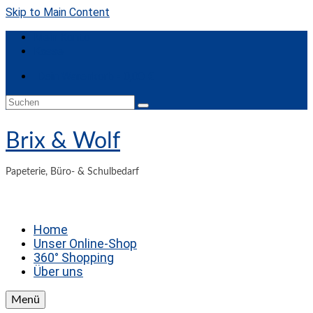
Skip to Main Content
Mein Konto
Kasse
Dein Warenkorb
-
0,00
€
Suchen
nach:
Brix & Wolf
Papeterie, Büro- & Schulbedarf
Home
Unser Online-Shop
360° Shopping
Über uns
Menü