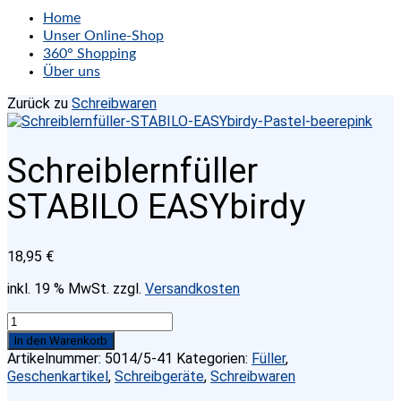
Home
Unser Online-Shop
360° Shopping
Über uns
Zurück zu
Schreibwaren
Schreiblernfüller
STABILO EASYbirdy
18,95
€
inkl. 19 % MwSt.
zzgl.
Versandkosten
Schreiblernfüller
STABILO
In den Warenkorb
EASYbirdy
Artikelnummer:
5014/5-41
Kategorien:
Füller
,
Menge
Geschenkartikel
,
Schreibgeräte
,
Schreibwaren