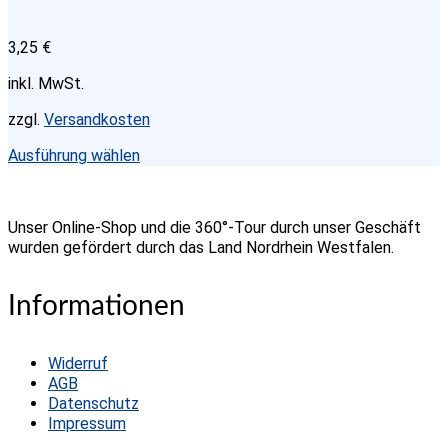
auf.
Die
3,25
€
Optionen
können
inkl. MwSt.
auf
der
zzgl.
Versandkosten
Produktseite
gewählt
Dieses
Ausführung wählen
werden
Produkt
weist
mehrere
Unser Online-Shop und die 360°-Tour durch unser Geschäft
Varianten
wurden gefördert durch das Land Nordrhein Westfalen.
auf.
Die
Optionen
Informationen
können
auf
der
Widerruf
Produktseite
AGB
gewählt
Datenschutz
werden
Impressum