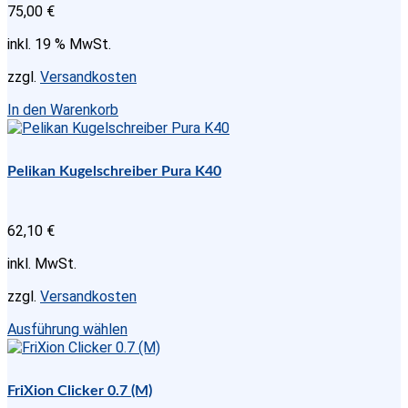
75,00
€
inkl. 19 % MwSt.
zzgl.
Versandkosten
In den Warenkorb
Pelikan Kugelschreiber Pura K40
62,10
€
inkl. MwSt.
zzgl.
Versandkosten
Dieses
Ausführung wählen
Produkt
weist
mehrere
FriXion Clicker 0.7 (M)
Varianten