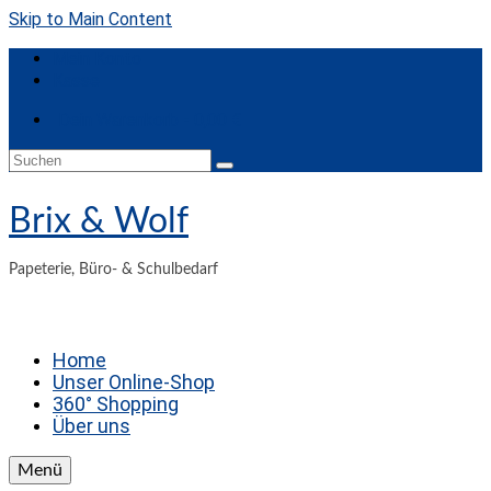
Skip to Main Content
Mein Konto
Kasse
Dein Warenkorb
-
0,00
€
Suchen
nach:
Brix & Wolf
Papeterie, Büro- & Schulbedarf
Home
Unser Online-Shop
360° Shopping
Über uns
Menü