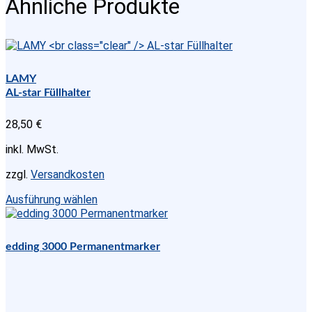
Ähnliche Produkte
|
black
Menge
LAMY
AL-star Füllhalter
28,50
€
inkl. MwSt.
zzgl.
Versandkosten
Dieses
Ausführung wählen
Produkt
weist
mehrere
edding 3000 Permanentmarker
Varianten
auf.
Die
Optionen
können