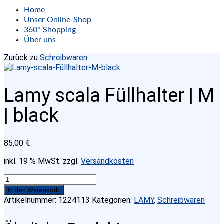
Home
Unser Online-Shop
360° Shopping
Über uns
Zurück zu
Schreibwaren
Lamy scala Füllhalter | M
| black
85,00
€
inkl. 19 % MwSt.
zzgl.
Versandkosten
Lamy
scala
In den Warenkorb
Füllhalter
Artikelnummer:
1224113
Kategorien:
LAMY
,
Schreibwaren
|
M