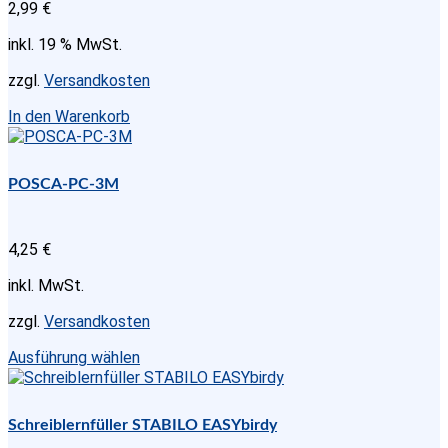
2,99
€
auf
der
inkl. 19 % MwSt.
Produktseite
gewählt
zzgl.
Versandkosten
werden
In den Warenkorb
POSCA-PC-3M
4,25
€
inkl. MwSt.
zzgl.
Versandkosten
Dieses
Ausführung wählen
Produkt
weist
mehrere
Schreiblernfüller STABILO EASYbirdy
Varianten