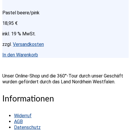
auf.
Die
Pastel beere/pink
Optionen
können
18,95
€
auf
der
inkl. 19 % MwSt.
Produktseite
gewählt
zzgl.
Versandkosten
werden
In den Warenkorb
Unser Online-Shop und die 360°-Tour durch unser Geschäft
wurden gefördert durch das Land Nordrhein Westfalen.
Informationen
Widerruf
AGB
Datenschutz