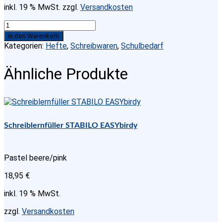
inkl. 19 % MwSt.
zzgl.
Versandkosten
SCHULHEFT-
CLAIREFONTAINE-
In den Warenkorb
DIN-
Kategorien:
Hefte
,
Schreibwaren
,
Schulbedarf
A4-
16-
Ähnliche Produkte
BLATT-
90G-
LINEATUR-
27-
DURCHGEHEND-
LINIERT
Schreiblernfüller STABILO EASYbirdy
Menge
Pastel beere/pink
18,95
€
inkl. 19 % MwSt.
zzgl.
Versandkosten