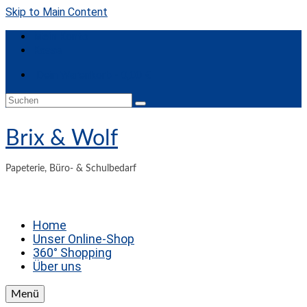
Skip to Main Content
Mein Konto
Kasse
Dein Warenkorb
-
0,00
€
Suchen
nach:
Brix & Wolf
Papeterie, Büro- & Schulbedarf
Home
Unser Online-Shop
360° Shopping
Über uns
Menü