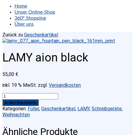
Home
Unser Online-Shop
360° Shopping
Über uns
Zurück zu
Geschenkartikel
LAMY aion black
55,00
€
inkl. 19 % MwSt.
zzgl.
Versandkosten
LAMY
aion
In den Warenkorb
black
Kategorien:
Füller
,
Geschenkartikel
,
LAMY
,
Schreibgeräte
,
Menge
Weihnachten
Ähnliche Produkte