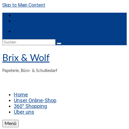
Skip to Main Content
Mein Konto
Kasse
Dein Warenkorb
-
0,00
€
Suchen
nach:
Brix & Wolf
Papeterie, Büro- & Schulbedarf
Home
Unser Online-Shop
360° Shopping
Über uns
Menü