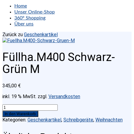
Home
Unser Online-Shop
360° Shopping
Über uns
Zurück zu
Geschenkartikel
Füllha.M400 Schwarz-
Grün M
345,00
€
inkl. 19 % MwSt.
zzgl.
Versandkosten
Füllha.M400
Schwarz-
In den Warenkorb
Grün
Kategorien:
Geschenkartikel
,
Schreibgeräte
,
Weihnachten
M
Menge