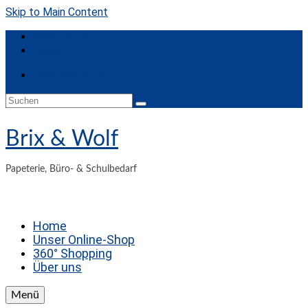
Skip to Main Content
Mein Konto
Kasse
Dein Warenkorb
-
0,00
€
Suche
nach:
Brix & Wolf
Papeterie, Büro- & Schulbedarf
Home
Unser Online-Shop
360° Shopping
Über uns
Menü