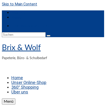
Skip to Main Content
Mein Konto
Kasse
Dein Warenkorb
-
0,00
€
Suchen
nach:
Brix & Wolf
Papeterie, Büro- & Schulbedarf
Home
Unser Online-Shop
360° Shopping
Über uns
Menü