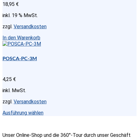
18,95
€
inkl. 19 % MwSt.
zzgl.
Versandkosten
In den Warenkorb
POSCA-PC-3M
4,25
€
inkl. MwSt.
zzgl.
Versandkosten
Dieses
Ausführung wählen
Produkt
weist
mehrere
Unser Online-Shop und die 360°-Tour durch unser Geschäft
Varianten