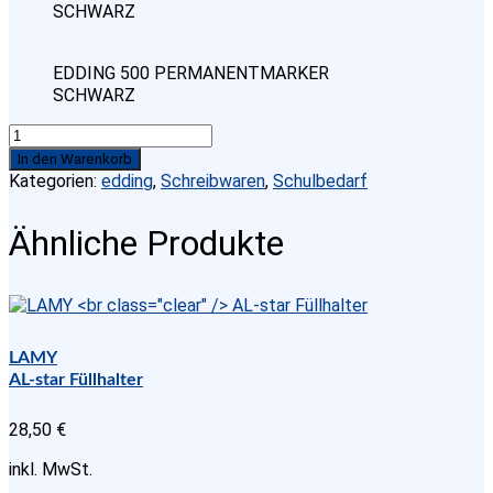
SCHWARZ
EDDING 500 PERMANENTMARKER
SCHWARZ
EDDING
500
In den Warenkorb
PERMANENTMARKER
Kategorien:
edding
,
Schreibwaren
,
Schulbedarf
SCHWARZ
Menge
Ähnliche Produkte
LAMY
AL-star Füllhalter
28,50
€
inkl. MwSt.