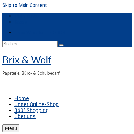
Skip to Main Content
Mein Konto
Kasse
Dein Warenkorb
-
0,00
€
Suchen
nach:
Brix & Wolf
Papeterie, Büro- & Schulbedarf
Home
Unser Online-Shop
360° Shopping
Über uns
Menü