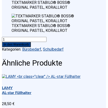
TEXTMARKER STABILO® BOSS®
ORIGINAL PASTEL, KORALLROT
TEXTMARKER STABILO® BOSS®
ORIGINAL PASTEL, KORALLROT
TEXTMARKER
STABILO®
In den Warenkorb
BOSS®
Kategorien:
Bürobedarf
,
Schulbedarf
ORIGINAL
PASTEL,
Ähnliche Produkte
KORALLROT
Menge
LAMY
AL-star Füllhalter
28,50
€