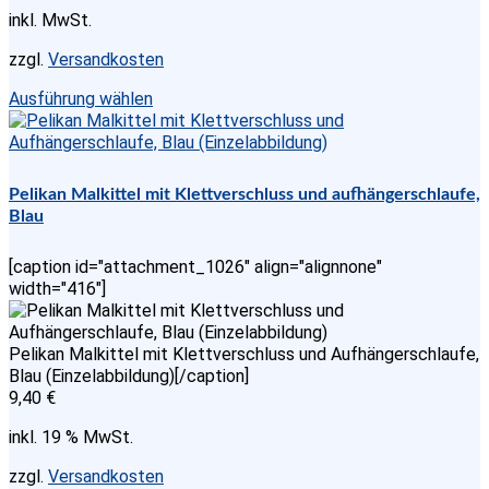
inkl. MwSt.
zzgl.
Versandkosten
Dieses
Ausführung wählen
Produkt
weist
mehrere
Varianten
Pelikan Malkittel mit Klettverschluss und aufhängerschlaufe,
auf.
Blau
Die
Optionen
[caption id="attachment_1026" align="alignnone"
können
width="416"]
auf
der
Produktseite
Pelikan Malkittel mit Klettverschluss und Aufhängerschlaufe,
gewählt
Blau (Einzelabbildung)[/caption]
werden
9,40
€
inkl. 19 % MwSt.
zzgl.
Versandkosten