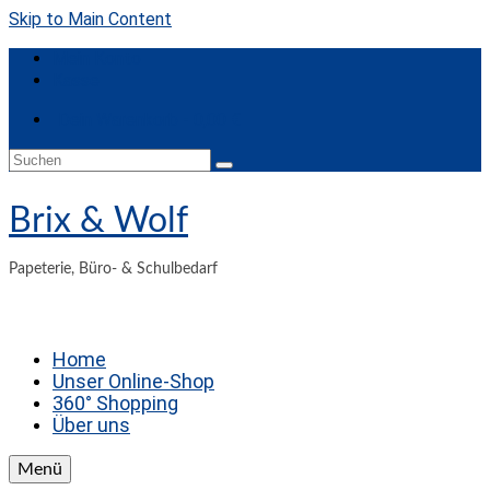
Skip to Main Content
Mein Konto
Kasse
Dein Warenkorb
-
0,00
€
Suchen
nach:
Brix & Wolf
Papeterie, Büro- & Schulbedarf
Home
Unser Online-Shop
360° Shopping
Über uns
Menü