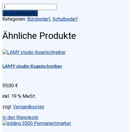
Textmarker
490
In den Warenkorb
Pastel
Kategorien:
Bürobedarf
,
Schulbedarf
Aqua-
Türkis
Ähnliche Produkte
Menge
LAMY studio Kugelschreiber
59,00
€
inkl. 19 % MwSt.
zzgl.
Versandkosten
In den Warenkorb