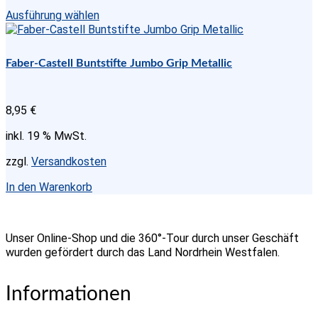
Dieses
Ausführung wählen
Produkt
weist
mehrere
Faber-Castell Buntstifte Jumbo Grip Metallic
Varianten
auf.
Die
8,95
€
Optionen
können
inkl. 19 % MwSt.
auf
der
zzgl.
Versandkosten
Produktseite
gewählt
In den Warenkorb
werden
Unser Online-Shop und die 360°-Tour durch unser Geschäft
wurden gefördert durch das Land Nordrhein Westfalen.
Informationen