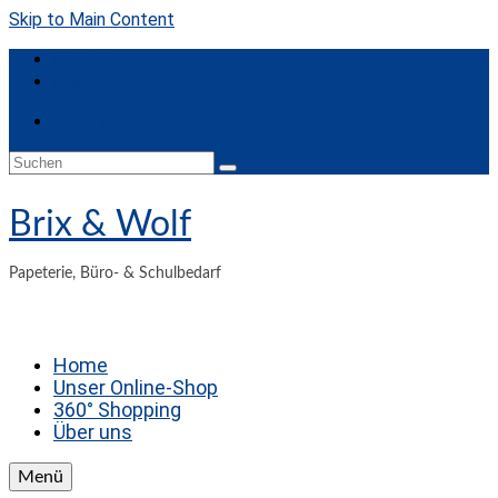
Skip to Main Content
Mein Konto
Kasse
Dein Warenkorb
-
0,00
€
Suchen
nach:
Brix & Wolf
Papeterie, Büro- & Schulbedarf
Home
Unser Online-Shop
360° Shopping
Über uns
Menü