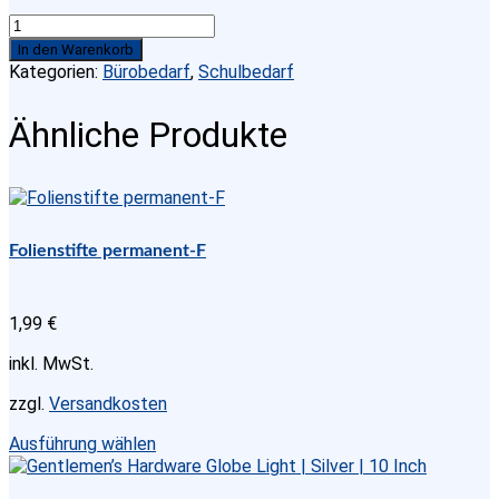
Pelikan
Textmarker
In den Warenkorb
490®
Kategorien:
Bürobedarf
,
Schulbedarf
Pastel
Hellrosa
Ähnliche Produkte
Menge
Folienstifte permanent-F
1,99
€
inkl. MwSt.
zzgl.
Versandkosten
Dieses
Ausführung wählen
Produkt
weist