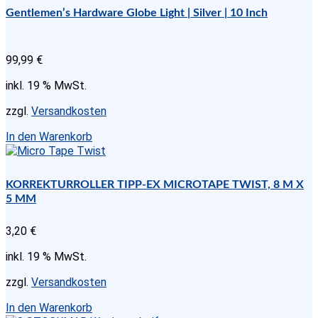
mehrere
Gentlemen’s Hardware Globe Light | Silver | 10 Inch
Varianten
auf.
Die
99,99
€
Optionen
können
inkl. 19 % MwSt.
auf
der
zzgl.
Versandkosten
Produktseite
gewählt
In den Warenkorb
werden
KORREKTURROLLER TIPP-EX MICROTAPE TWIST, 8 M X
5 MM
3,20
€
inkl. 19 % MwSt.
zzgl.
Versandkosten
In den Warenkorb