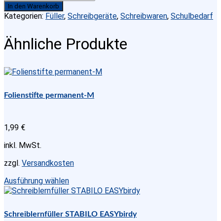
FÜLLER-
In den Warenkorb
GRIFFIX-
Kategorien:
Füller
,
Schreibgeräte
,
Schreibwaren
,
Schulbedarf
LOVELY-
PINK-
Ähnliche Produkte
(LINKS)-
A-
Menge
Folienstifte permanent-M
1,99
€
inkl. MwSt.
zzgl.
Versandkosten
Dieses
Ausführung wählen
Produkt
weist
mehrere
Schreiblernfüller STABILO EASYbirdy
Varianten