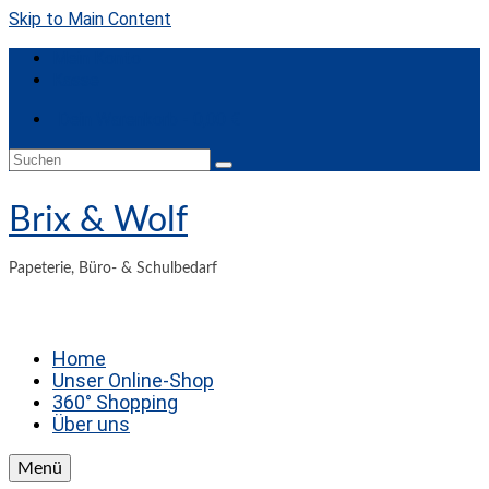
Skip to Main Content
Mein Konto
Kasse
Dein Warenkorb
-
0,00
€
Suchen
nach:
Brix & Wolf
Papeterie, Büro- & Schulbedarf
Home
Unser Online-Shop
360° Shopping
Über uns
Menü