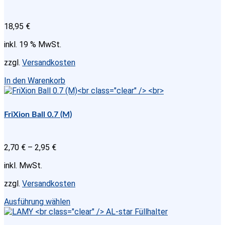
auf.
Die
18,95
€
Optionen
können
inkl. 19 % MwSt.
auf
der
zzgl.
Versandkosten
Produktseite
gewählt
In den Warenkorb
werden
FriXion Ball 0.7 (M)
2,70
€
–
2,95
€
inkl. MwSt.
zzgl.
Versandkosten
Dieses
Ausführung wählen
Produkt
weist