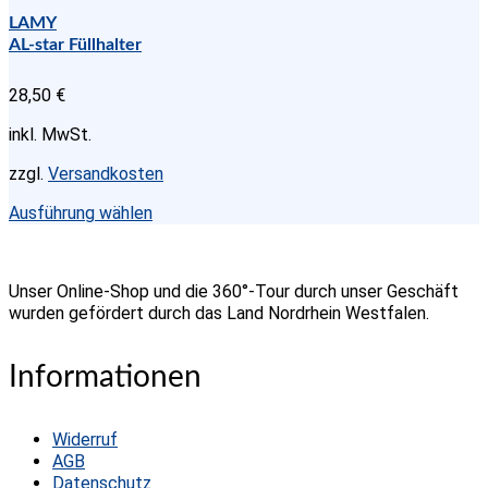
mehrere
LAMY
Varianten
AL-star Füllhalter
auf.
Die
28,50
€
Optionen
können
inkl. MwSt.
auf
der
zzgl.
Versandkosten
Produktseite
gewählt
Dieses
Ausführung wählen
werden
Produkt
weist
mehrere
Unser Online-Shop und die 360°-Tour durch unser Geschäft
Varianten
wurden gefördert durch das Land Nordrhein Westfalen.
auf.
Die
Optionen
Informationen
können
auf
der
Widerruf
Produktseite
AGB
gewählt
Datenschutz