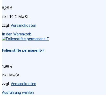
8,25
€
inkl. 19 % MwSt.
zzgl.
Versandkosten
In den Warenkorb
Folienstifte permanent-F
1,99
€
inkl. MwSt.
zzgl.
Versandkosten
Dieses
Ausführung wählen
Produkt
weist
mehrere