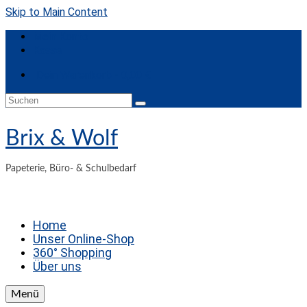
Skip to Main Content
Mein Konto
Kasse
Dein Warenkorb
-
0,00
€
Suchen
nach:
Brix & Wolf
Papeterie, Büro- & Schulbedarf
Home
Unser Online-Shop
360° Shopping
Über uns
Menü