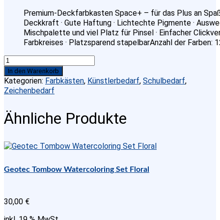
Premium-Deckfarbkasten Space+ – für das Plus an Spaß ·
Deckkraft · Gute Haftung · Lichtechte Pigmente · Auswe
Mischpalette und viel Platz für Pinsel · Einfacher Clickv
Farbkreises · Platzsparend stapelbarAnzahl der Farben: 1
Pelikan
Farbkasten
In den Warenkorb
Space+
Kategorien:
Farbkästen
,
Künstlerbedarf
,
Schulbedarf
,
inkl.
Zeichenbedarf
Deckweiß,
Magenta,
Ähnliche Produkte
12
Farben
Menge
Geotec Tombow Watercoloring Set Floral
30,00
€
inkl. 19 % MwSt.