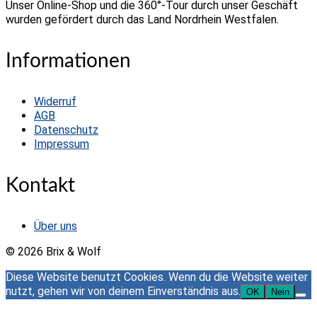
Unser Online-Shop und die 360°-Tour durch unser Geschäft
Varianten
wurden gefördert durch das Land Nordrhein Westfalen.
auf.
Die
Optionen
Informationen
können
auf
der
Widerruf
Produktseite
AGB
gewählt
Datenschutz
werden
Impressum
Kontakt
Über uns
© 2026 Brix & Wolf
Diese Website benutzt Cookies. Wenn du die Website weiter
nutzt, gehen wir von deinem Einverständnis aus.
OK
Nein