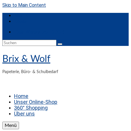
Skip to Main Content
Mein Konto
Kasse
Dein Warenkorb
-
0,00
€
Suchen
nach:
Brix & Wolf
Papeterie, Büro- & Schulbedarf
Home
Unser Online-Shop
360° Shopping
Über uns
Menü