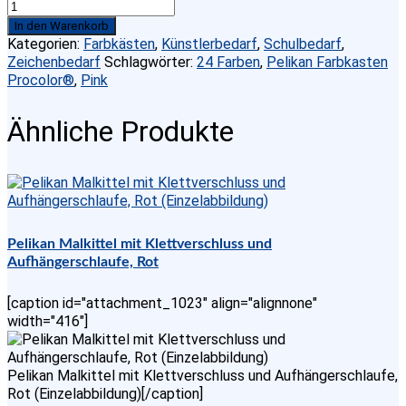
Pelikan
Farbkasten
In den Warenkorb
Procolor®,
Kategorien:
Farbkästen
,
Künstlerbedarf
,
Schulbedarf
,
Pink,
Zeichenbedarf
Schlagwörter:
24 Farben
,
Pelikan Farbkasten
24
Procolor®
,
Pink
Farben
Menge
Ähnliche Produkte
Pelikan Malkittel mit Klettverschluss und
Aufhängerschlaufe, Rot
[caption id="attachment_1023" align="alignnone"
width="416"]
Pelikan Malkittel mit Klettverschluss und Aufhängerschlaufe,
Rot (Einzelabbildung)[/caption]