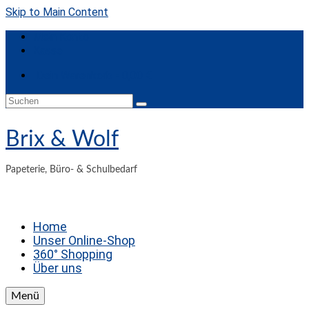
Skip to Main Content
Mein Konto
Kasse
Dein Warenkorb
-
0,00
€
Suchen
nach:
Brix & Wolf
Papeterie, Büro- & Schulbedarf
Home
Unser Online-Shop
360° Shopping
Über uns
Menü