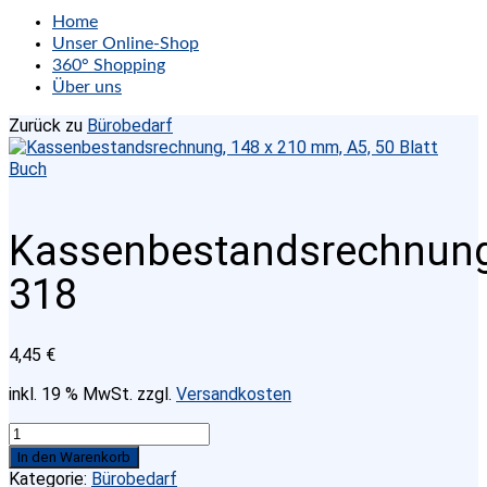
Home
Unser Online-Shop
360° Shopping
Über uns
Zurück zu
Bürobedarf
Kassenbestandsrechnun
318
4,45
€
inkl. 19 % MwSt.
zzgl.
Versandkosten
Kassenbestandsrechnung
318
In den Warenkorb
Menge
Kategorie:
Bürobedarf