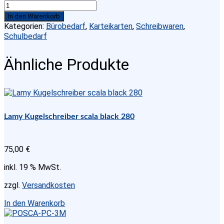
KARTEIKARTEN
LINIERT
In den Warenkorb
DIN
Kategorien:
Bürobedarf
,
Karteikarten
,
Schreibwaren
,
A7
Schulbedarf
100
ST
Ähnliche Produkte
EINGESCHWEISST
,FARBE:
WEISS
Menge
Lamy Kugelschreiber scala black 280
75,00
€
inkl. 19 % MwSt.
zzgl.
Versandkosten
In den Warenkorb