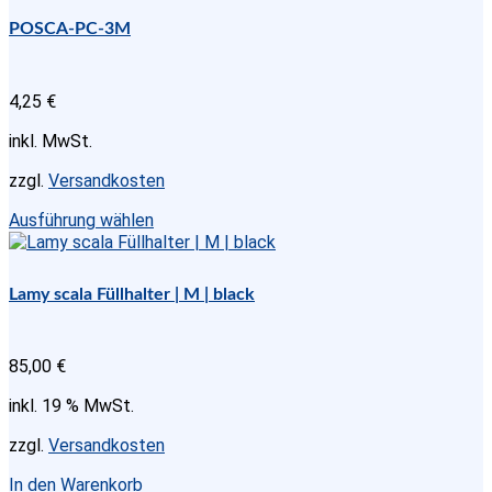
POSCA-PC-3M
4,25
€
inkl. MwSt.
zzgl.
Versandkosten
Dieses
Ausführung wählen
Produkt
weist
mehrere
Lamy scala Füllhalter | M | black
Varianten
auf.
Die
85,00
€
Optionen
können
inkl. 19 % MwSt.
auf
der
zzgl.
Versandkosten
Produktseite
gewählt
In den Warenkorb