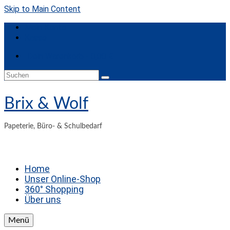
Skip to Main Content
Mein Konto
Kasse
Dein Warenkorb
-
0,00
€
Suche
nach:
Brix & Wolf
Papeterie, Büro- & Schulbedarf
Home
Unser Online-Shop
360° Shopping
Über uns
Menü