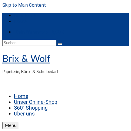
Skip to Main Content
Mein Konto
Kasse
Dein Warenkorb
-
0,00
€
Suchen
nach:
Brix & Wolf
Papeterie, Büro- & Schulbedarf
Home
Unser Online-Shop
360° Shopping
Über uns
Menü