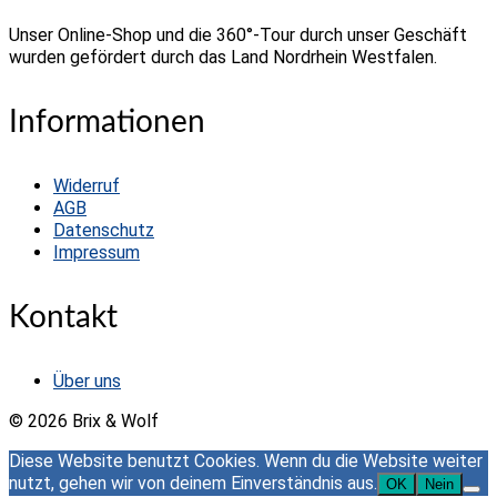
mehrere
Unser Online-Shop und die 360°-Tour durch unser Geschäft
Varianten
wurden gefördert durch das Land Nordrhein Westfalen.
auf.
Die
Optionen
Informationen
können
auf
der
Widerruf
Produktseite
AGB
gewählt
Datenschutz
werden
Impressum
Kontakt
Über uns
© 2026 Brix & Wolf
Diese Website benutzt Cookies. Wenn du die Website weiter
nutzt, gehen wir von deinem Einverständnis aus.
OK
Nein