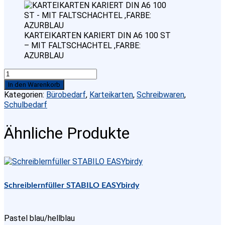
KARTEIKARTEN KARIERT DIN A6 100 ST
– MIT FALTSCHACHTEL ,FARBE:
AZURBLAU
KARTEIKARTEN
KARIERT
In den Warenkorb
DIN
Kategorien:
Bürobedarf
,
Karteikarten
,
Schreibwaren
,
A6
Schulbedarf
100
ST
Ähnliche Produkte
-
MIT
FALTSCHACHTEL
,FARBE:
AZURBLAU
Menge
Schreiblernfüller STABILO EASYbirdy
Pastel blau/hellblau