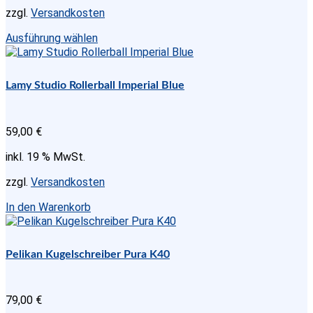
zzgl.
Versandkosten
Dieses
Ausführung wählen
Produkt
weist
mehrere
Lamy Studio Rollerball Imperial Blue
Varianten
auf.
Die
59,00
€
Optionen
können
inkl. 19 % MwSt.
auf
der
zzgl.
Versandkosten
Produktseite
gewählt
In den Warenkorb
werden
Pelikan Kugelschreiber Pura K40
79,00
€