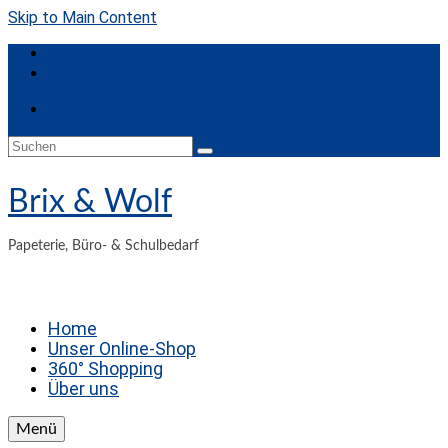
Skip to Main Content
Mein Konto
Kasse
Dein Warenkorb
-
0,00
€
Suchen
nach:
Brix & Wolf
Papeterie, Büro- & Schulbedarf
Home
Unser Online-Shop
360° Shopping
Über uns
Menü