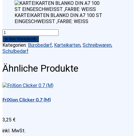
KARTEIKARTEN BLANKO DIN A7 100 ST
EINGESCHWEISST ,FARBE: WEISS
KARTEIKARTEN
BLANKO
In den Warenkorb
DIN
Kategorien:
Bürobedarf
,
Karteikarten
,
Schreibwaren
,
A7
Schulbedarf
100
ST
Ähnliche Produkte
EINGESCHWEISST
,FARBE:
WEISS
Menge
FriXion Clicker 0.7 (M)
3,25
€
inkl. MwSt.