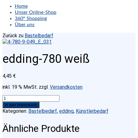
Home
Unser Online-Shop
360° Shopping
Über uns
Zurück zu
Bastelbedarf
edding-780 weiß
4,45
€
inkl. 19 % MwSt.
zzgl.
Versandkosten
edding-
780
In den Warenkorb
weiß
Kategorien:
Bastelbedarf
,
edding
,
Künstlerbedarf
Menge
Ähnliche Produkte