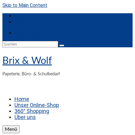
Skip to Main Content
Mein Konto
Kasse
Dein Warenkorb
-
0,00
€
Suchen
nach:
Brix & Wolf
Papeterie, Büro- & Schulbedarf
Home
Unser Online-Shop
360° Shopping
Über uns
Menü