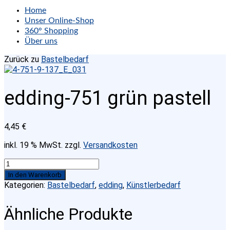
Home
Unser Online-Shop
360° Shopping
Über uns
Zurück zu
Bastelbedarf
edding-751 grün pastell
4,45
€
inkl. 19 % MwSt.
zzgl.
Versandkosten
edding-
751
In den Warenkorb
grün
Kategorien:
Bastelbedarf
,
edding
,
Künstlerbedarf
pastell
Menge
Ähnliche Produkte