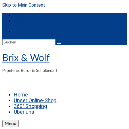
Skip to Main Content
Mein Konto
Kasse
Dein Warenkorb
-
0,00
€
Suchen
nach:
Brix & Wolf
Papeterie, Büro- & Schulbedarf
Home
Unser Online-Shop
360° Shopping
Über uns
Menü