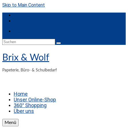
Skip to Main Content
Mein Konto
Kasse
Dein Warenkorb
-
0,00
€
Suchen
nach:
Brix & Wolf
Papeterie, Büro- & Schulbedarf
Home
Unser Online-Shop
360° Shopping
Über uns
Menü