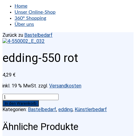
Home
Unser Online-Shop
360° Shopping
Über uns
Zurück zu
Bastelbedarf
edding-550 rot
4,29
€
inkl. 19 % MwSt.
zzgl.
Versandkosten
edding-
550
In den Warenkorb
rot
Kategorien:
Bastelbedarf
,
edding
,
Künstlerbedarf
Menge
Ähnliche Produkte