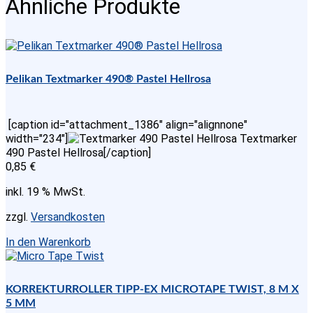
Ähnliche Produkte
Menge
Pelikan Textmarker 490® Pastel Hellrosa
[caption id="attachment_1386" align="alignnone"
width="234"]
Textmarker
490 Pastel Hellrosa[/caption]
0,85
€
inkl. 19 % MwSt.
zzgl.
Versandkosten
In den Warenkorb
KORREKTURROLLER TIPP-EX MICROTAPE TWIST, 8 M X
5 MM