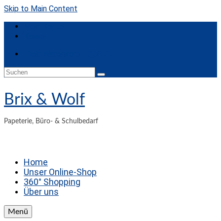
Skip to Main Content
Mein Konto
Kasse
Dein Warenkorb
-
0,00
€
Suchen
nach:
Brix & Wolf
Papeterie, Büro- & Schulbedarf
Home
Unser Online-Shop
360° Shopping
Über uns
Menü