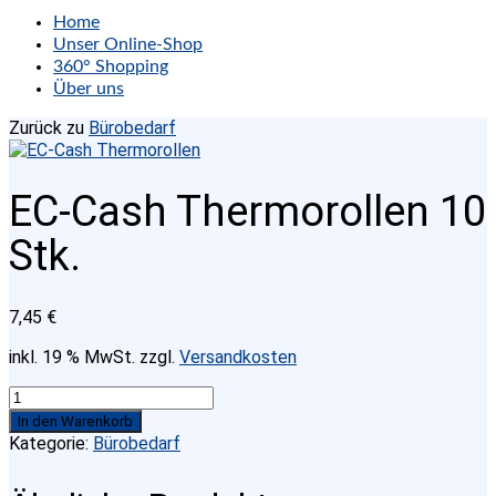
Home
Unser Online-Shop
360° Shopping
Über uns
Zurück zu
Bürobedarf
EC-Cash Thermorollen 10
Stk.
7,45
€
inkl. 19 % MwSt.
zzgl.
Versandkosten
EC-
Cash
In den Warenkorb
Thermorollen
Kategorie:
Bürobedarf
10
Stk.