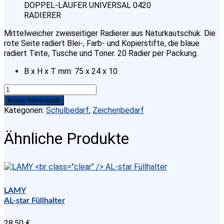
DOPPEL-LÄUFER UNIVERSAL 0420
RADIERER
Mittelweicher zweiseitiger Radierer aus Naturkautschuk. Die
rote Seite radiert Blei-, Farb- und Kopierstifte, die blaue
radiert Tinte, Tusche und Toner. 20 Radier per Packung.
B x H x T mm: 75 x 24 x 10
DOPPEL-
LÄUFER
In den Warenkorb
UNIVERSAL
Kategorien:
Schulbedarf
,
Zeichenbedarf
0420
RADIERER
Ähnliche Produkte
Menge
LAMY
AL-star Füllhalter
28,50
€