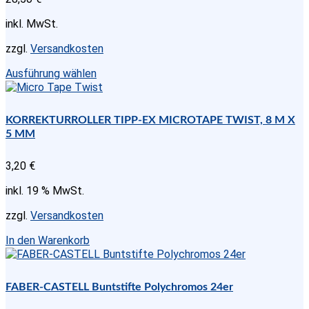
inkl. MwSt.
zzgl.
Versandkosten
Dieses
Ausführung wählen
Produkt
weist
mehrere
KORREKTURROLLER TIPP-EX MICROTAPE TWIST, 8 M X
Varianten
5 MM
auf.
Die
3,20
€
Optionen
können
inkl. 19 % MwSt.
auf
der
zzgl.
Versandkosten
Produktseite
gewählt
In den Warenkorb
werden
FABER-CASTELL Buntstifte Polychromos 24er