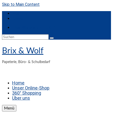
Skip to Main Content
Mein Konto
Kasse
Dein Warenkorb
-
0,00
€
Suchen
nach:
Brix & Wolf
Papeterie, Büro- & Schulbedarf
Home
Unser Online-Shop
360° Shopping
Über uns
Menü