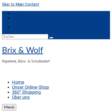
Skip to Main Content
Mein Konto
Kasse
Dein Warenkorb
-
0,00
€
Suche
nach:
Brix & Wolf
Papeterie, Büro- & Schulbedarf
Home
Unser Online-Shop
360° Shopping
Über uns
Menü