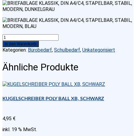
BRIEFABLAGE
KLASSIK,
In den Warenkorb
DIN
Kategorien:
Bürobedarf
,
Schulbedarf
,
Unkategorisiert
A4/C4,
STAPELBAR,
Ähnliche Produkte
STABIL,
MODERN,
DUNKELGRAU
Menge
KUGELSCHREIBER POLY BALL XB, SCHWARZ
4,95
€
inkl. 19 % MwSt.