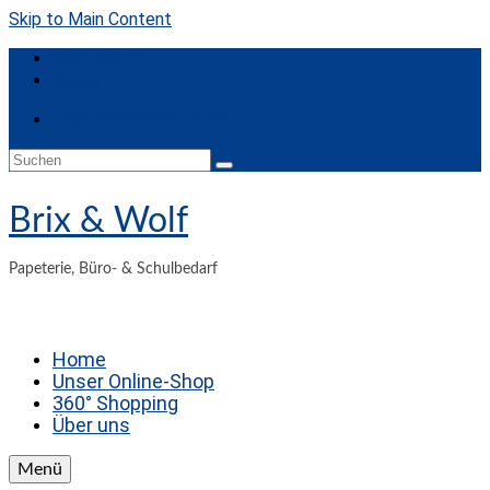
Skip to Main Content
Mein Konto
Kasse
Dein Warenkorb
-
0,00
€
Suche
nach:
Brix & Wolf
Papeterie, Büro- & Schulbedarf
Home
Unser Online-Shop
360° Shopping
Über uns
Menü