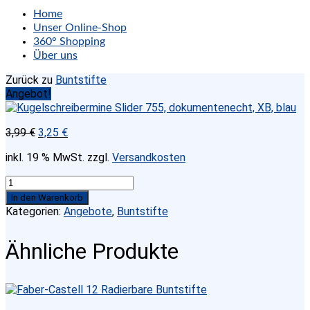
Home
Unser Online-Shop
360° Shopping
Über uns
Zurück zu
Buntstifte
Angebot!
Ursprünglicher
Aktueller
3,99
€
3,25
€
Preis
Preis
inkl. 19 % MwSt.
zzgl.
Versandkosten
war:
ist:
3,99 €
3,25 €.
Anzahl
In den Warenkorb
Kategorien:
Angebote
,
Buntstifte
Ähnliche Produkte