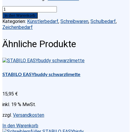
12-
Bleistifte-
In den Warenkorb
CASTELL®-9000-
Kategorien:
Künstlerbedarf
,
Schreibwaren
,
Schulbedarf
,
Haertegrade-
Zeichenbedarf
sortiert-
im-
Ähnliche Produkte
Metalletui-
Design-
Set.
Menge
STABILO EASYbuddy schwarzlimette
15,95
€
inkl. 19 % MwSt.
zzgl.
Versandkosten
In den Warenkorb