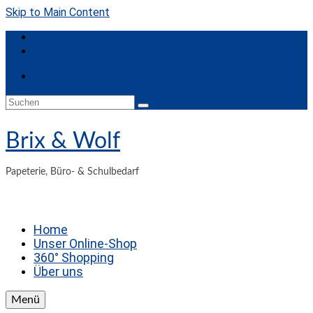
Skip to Main Content
Mein Konto
Kasse
Dein Warenkorb
-
0,00
€
Suche
nach:
Brix & Wolf
Papeterie, Büro- & Schulbedarf
Home
Unser Online-Shop
360° Shopping
Über uns
Menü