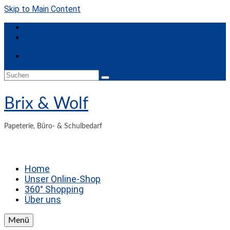
Skip to Main Content
Mein Konto
Kasse
Dein Warenkorb
-
0,00
€
Suche
nach:
Brix & Wolf
Papeterie, Büro- & Schulbedarf
Home
Unser Online-Shop
360° Shopping
Über uns
Menü