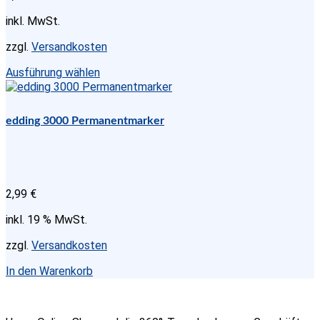
inkl. MwSt.
zzgl.
Versandkosten
Dieses
Ausführung wählen
Produkt
weist
mehrere
edding 3000 Permanentmarker
Varianten
auf.
Die
Optionen
können
2,99
€
auf
der
inkl. 19 % MwSt.
Produktseite
gewählt
zzgl.
Versandkosten
werden
In den Warenkorb