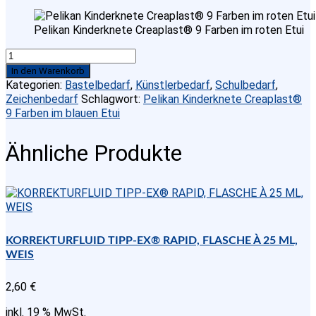
Pelikan Kinderknete Creaplast® 9 Farben im roten Etui
Pelikan
Kinderknete
In den Warenkorb
Creaplast®
Kategorien:
Bastelbedarf
,
Künstlerbedarf
,
Schulbedarf
,
9
Zeichenbedarf
Schlagwort:
Pelikan Kinderknete Creaplast®
Farben
9 Farben im blauen Etui
im
blauen
Ähnliche Produkte
Etui
Menge
KORREKTURFLUID TIPP-EX® RAPID, FLASCHE À 25 ML,
WEIS
2,60
€
inkl. 19 % MwSt.